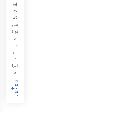
اس
ت
که
می‌
توان
د
حت
ی
در
افرا
د
ادا
مه
م
طل
ب