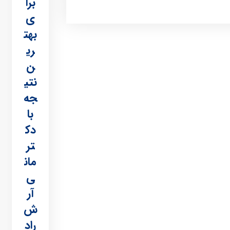
برا
ی
بهت
ری
ن
نتی
جه
با
دک
تر
مان
ی
آر
ش‌
راد