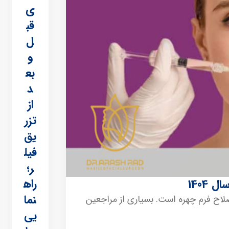
ی
قب
ل
و
بع
د
از
تزر
یق
فیل
ر؛
راه
1404
نما
صلاح فرم چهره است. بسیاری از مراجعین
یی