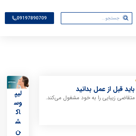
09197890709
لیپ
قاضی زیبایی را به خود مشغول می‌کند.
وس
اک
ش
ن