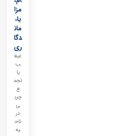
مزا
یا،
مان
دگا
ری
غبغ
ب
یا
تجم
ع
چرب
ی
در
ناح
یه