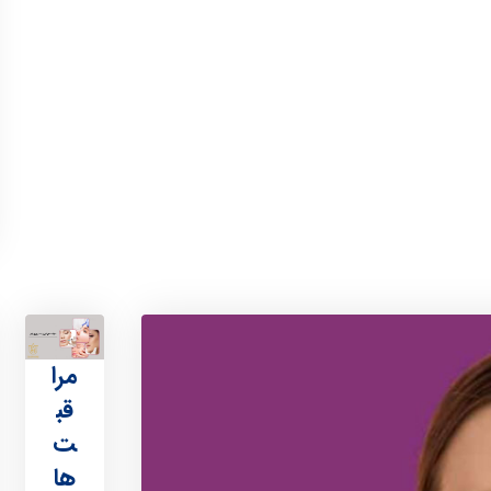
مرا
قب
ت‌
ها