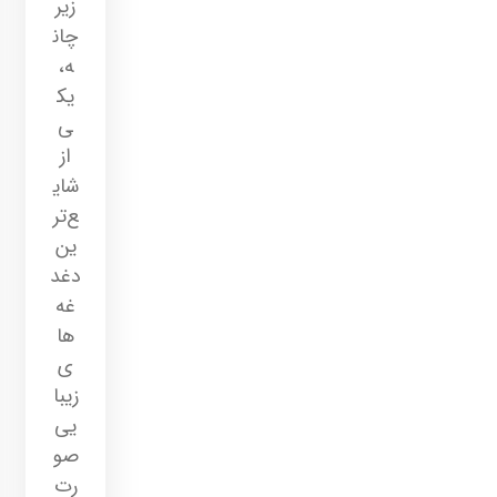
زیر
چان
ه،
یک
ی
از
شای
ع‌تر
ین
دغد
غه‌
ها
ی
زیبا
یی
صو
رت