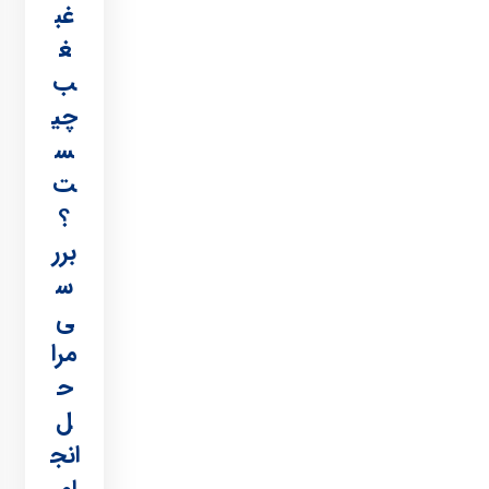
غب
غ
ب
چی
س
ت
؟
برر
س
ی
مرا
ح
ل
انج
ام،