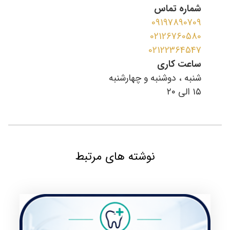
شماره تماس
09197890709
02126760580
02122364547
ساعت کاری
شنبه ، دوشنبه و چهارشنبه
١٥ الى ٢٠
نوشته های مرتبط