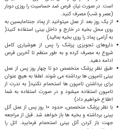
است. در صورت نیاز، قرص ضد حساسیت را روزی دوبار
(عصر و شب) مصرف کنید.
از يك روز بعد از عمل ميتوانيد از پماد جنتامايسين به
روى محل بخيه در خارج و داخل بينى استفاده كنيد(
به آرامى پماد را روى بخيه بماليد)
داروهای تجویزی پزشک را پس از هوشیاری کامل
شروع به مصرف کرده و به طور منظم تا آخرین قرص
ادامه دهید.
طبق نظر پزشک متخصص دو تا چهار روز پس از عمل
بینی تامپون ها برداشته می شوند. لطفا به هیچ عنوان
برای برداشتن تامپون ها استحمام نکنید( به ندرت از
تامپون استفاده ميشود و در صورت استفاده به شما
اطلاع خواهيم داد)
با نظر پزشک متخصص، حدود ۱۰ روز پس از عمل آتل
بینی برداشته و بخیه ها باز خواهد شد. قبل از مراجعه
جهت باز کردن آتل بینی استحمام فرمایید. اتل را