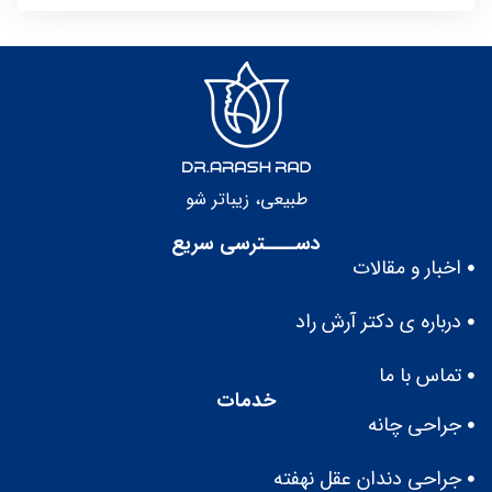
طبيعى، زيباتر شو
دســــترسی سریع
اخبار و مقالات
درباره ى دكتر آرش راد
تماس با ما
خدمات
جراحی چانه
جراحی دندان عقل نهفته