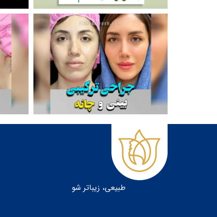
طبيعى، زيباتر شو