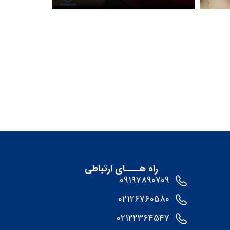
راه هــــای ارتباطی
09197890709
02126760580
02122364547