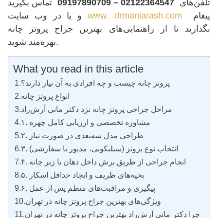
تلفن‌های
02122364547 – 09197890709
تماس بگیرید
پیغام
www. drmaniarash.com
و یا در وب سایت
بگذارید تا از راهنمایی‌های بهترین جراح پروتز چانه
بهره‌مند شوید.
What you read in this article
پروتز چانه چیست و چه افرادی به آن نیاز دارند؟
انواع پروتز چانه
مراحل جراحی پروتز چانه نزد دکتر مانی آرش‌راد
۱. مشاوره تخصصی و ارزیابی کامل چهره
۲. طراحی مدل سه‌بعدی در صورت نیاز
۳. انتخاب نوع پروتز (سیلیکونی، مدپور یا سفارشی)
۴. انجام جراحی از طریق برش داخل دهان یا زیر چانه
۵. بخیه‌های ظریف و ایجاد حداقل اسکار
۶. پیگیری و مراقبت‌های منظم پس از عمل
ویژگی‌های بهترین جراح پروتز چانه در تهران
چرا دکتر مانی آرش‌راد بهترین جراح پروتز چانه در تهران