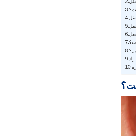
ت؟
عقل
ست؟
یم؟
راد
ه
ست؟