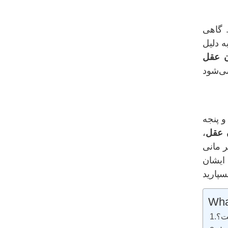
 گاهی
ه دلیل
ن عقل
و پنجه
 عقل
،
 مانی
 ایشان
What
ست؟