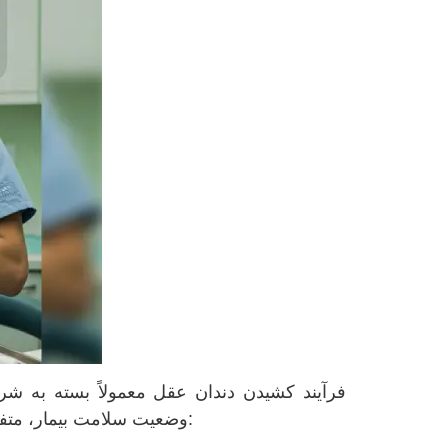
فرآیند كشيدن دندان عقل معمولاً بسته به شر
وضعیت سلامت بیمار، متفاوت خواهد بود. با این حال، مراحل کلی این فرآیند به شرح زیر است: