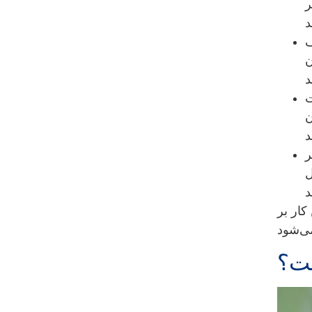
ر
ف
ن
ت
ن
ر
ل
کار بر
ست؟