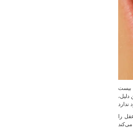
ه بیست
 دلیل،
قل را