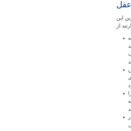
ین این
ه
د
ب
ن
ی
ا
ه
ر
ی