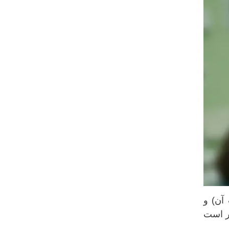
آن) و